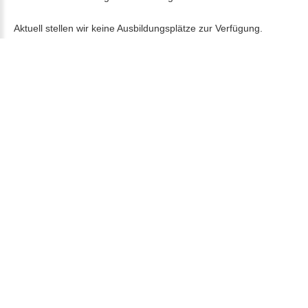
Aktuell stellen wir keine Ausbildungsplätze zur Verfügung.
Wohnideen
Dämmen
mit
Hanf
die neue Generation der Wärmedämmung